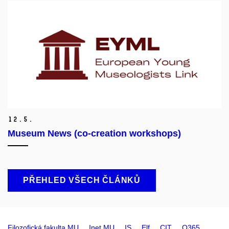
12.
5.
Museum News (co-creation workshops)
PŘEHLED VŠECH ČLÁNKŮ
Filozofická fakulta MU
Inet MU
IS
Elf
CIT
O365