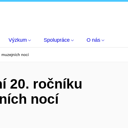
Výzkum
Spolupráce
O nás
u muzejních nocí
í 20. ročníku
ních nocí