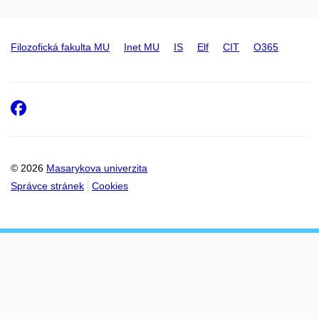
Filozofická fakulta MU
Inet MU
IS
Elf
CIT
O365
Facebook
© 2026
Masarykova univerzita
Správce stránek
Cookies