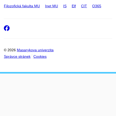
Filozofická fakulta MU
Inet MU
IS
Elf
CIT
O365
Facebook
© 2026
Masarykova univerzita
Správce stránek
Cookies