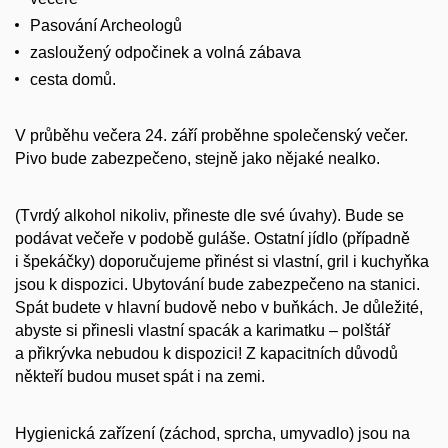
Pasování Archeologů
zasloužený odpočinek a volná zábava
cesta domů.
V průběhu večera 24. září proběhne společenský večer.
Pivo bude zabezpečeno, stejně jako nějaké nealko.
(Tvrdý alkohol nikoliv, přineste dle své úvahy). Bude se
podávat večeře v podobě guláše. Ostatní jídlo (případně
i špekáčky) doporučujeme přinést si vlastní, gril i kuchyňka
jsou k dispozici. Ubytování bude zabezpečeno na stanici.
Spát budete v hlavní budově nebo v buňkách. Je důležité,
abyste si přinesli vlastní spacák a karimatku – polštář
a přikrývka nebudou k dispozici! Z kapacitních důvodů
někteří budou muset spát i na zemi.
Hygienická zařízení (záchod, sprcha, umyvadlo) jsou na