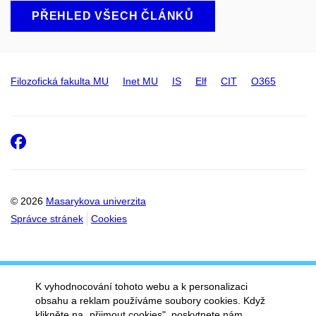
PŘEHLED VŠECH ČLÁNKŮ
Filozofická fakulta MU
Inet MU
IS
Elf
CIT
O365
Facebook
© 2026
Masarykova univerzita
Správce stránek
Cookies
K vyhodnocování tohoto webu a k personalizaci
obsahu a reklam používáme soubory cookies. Když
klikněte na „přijmout cookies", poskytnete nám