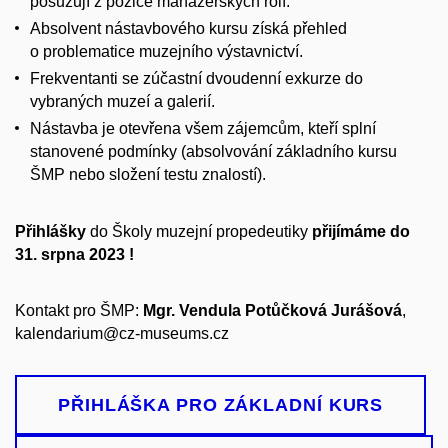
posuzují z pozice manažerských rolí.
Absolvent nástavbového kursu získá přehled
o problematice muzejního výstavnictví.
Frekventanti se zúčastní dvoudenní exkurze do
vybraných muzeí a galerií.
Nástavba je otevřena všem zájemcům, kteří splní
stanovené podmínky (absolvování základního kursu
ŠMP nebo složení testu znalostí).
Přihlášky
do Školy muzejní propedeutiky
přijímáme do
31. srpna 2023 !
Kontakt pro ŠMP:
Mgr. Vendula Potůčková Jurášová
,
kalendarium@cz-museums.cz
PŘIHLÁŠKA PRO ZÁKLADNÍ KURS