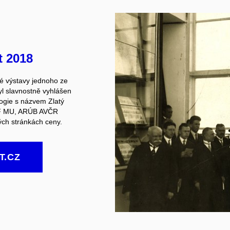
t 2018
jné výstavy jednoho ze
yl slavnostně vyhlášen
logie s názvem Zlatý
FF MU, ARÚB AVČR
ch stránkách ceny.
T.CZ