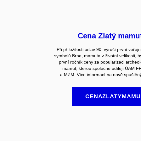
Cena Zlatý mamu
Při příležitosti oslav 90. výročí první veře
symbolů Brna, mamuta v životní velikosti, b
první ročník ceny za popularizaci archeo
mamut, kterou společně udílejí ÚAM 
a MZM. Více informací na nově spuštěný
CENAZLATYMAMU