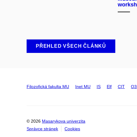
worksh
PŘEHLED VŠECH ČLÁNKŮ
Filozofická fakulta MU
Inet MU
IS
Elf
CIT
O3
© 2026
Masarykova univerzita
Správce stránek
Cookies