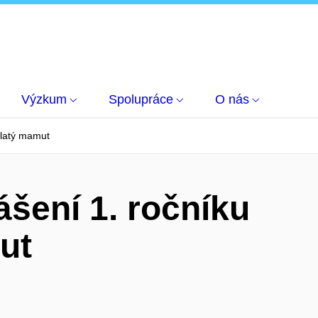
Výzkum
Spolupráce
O nás
Zlatý mamut
ášení 1. ročníku
ut