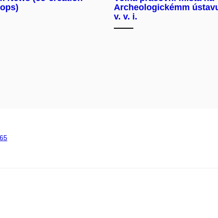
ops)
Archeologickémm ústav
v. v. i.
65