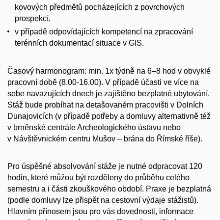
kovových předmětů pocházejících z povrchových
prospekcí,
v případě odpovídajících kompetencí na zpracování
terénních dokumentací situace v GIS.
Časový harmonogram: min. 1x týdně na 6–8 hod v obvyklé
pracovní době (8.00-16.00). V případě účasti ve více na
sebe navazujících dnech je zajištěno bezplatné ubytování.
Stáž bude probíhat na detašovaném pracovišti v Dolních
Dunajovicích (v případě potřeby a domluvy alternativně též
v brněnské centrále Archeologického ústavu nebo
v Návštěvnickém centru Mušov – brána do Římské říše).
Pro úspěšné absolvování stáže je nutné odpracovat 120
hodin, které můžou být rozděleny do průběhu celého
semestru a i části zkouškového období. Praxe je bezplatná
(podle domluvy lze přispět na cestovní výdaje stážistů).
Hlavním přínosem jsou pro vás dovednosti, informace