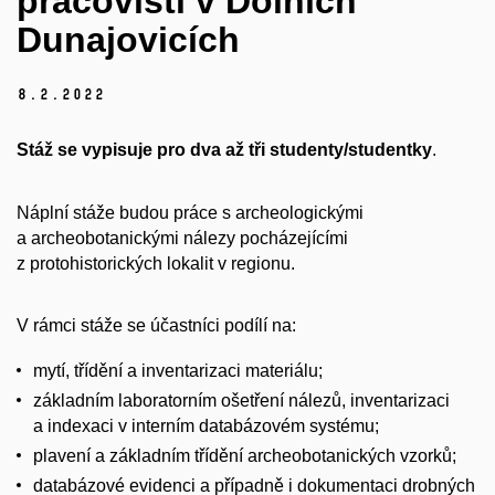
pracovišti v Dolních
Dunajovicích
8.
2.
2022
Stáž se vypisuje pro dva až tři studenty/studentky
.
Náplní stáže budou práce s archeologickými
a archeobotanickými nálezy pocházejícími
z protohistorických lokalit v regionu.
V rámci stáže se účastníci podílí na:
mytí, třídění a inventarizaci materiálu;
základním laboratorním ošetření nálezů, inventarizaci
a indexaci v interním databázovém systému;
plavení a základním třídění archeobotanických vzorků;
databázové evidenci a případně i dokumentaci drobných