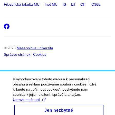
Filozofická fakulta MU
Inet MU
IS
Elf
CIT
O365
Facebook
© 2026
Masarykova univerzita
Správce stránek
Cookies
K vyhodnocování tohoto webu a k personalizaci
obsahu a reklam používáme soubory cookies. Když
klikněte na „přijmout cookies", poskytnete nám
souhlas k jejich uložení, správě a analýze.
Upravit možnosti
Jen nezbytné