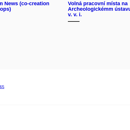
 News (co-creation
Volná pracovní místa na
ops)
Archeologickémm ústav
v. v. i.
65