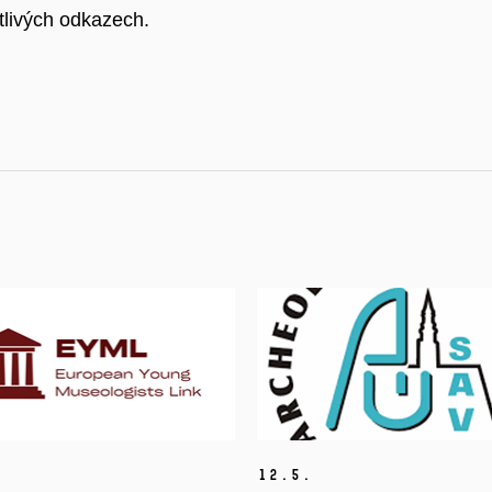
tlivých odkazech.
12.
5.