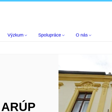
Výzkum
Spolupráce
O nás
í ARÚP