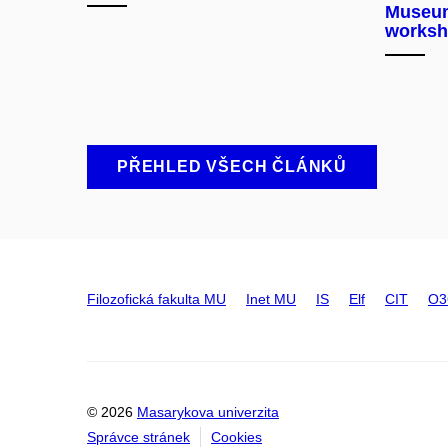
Museum
worksh
PŘEHLED VŠECH ČLÁNKŮ
Filozofická fakulta MU
Inet MU
IS
Elf
CIT
O3
© 2026
Masarykova univerzita
Správce stránek
Cookies