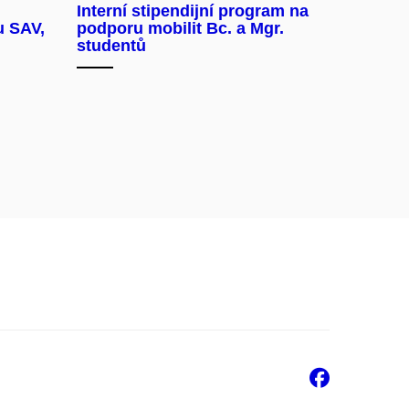
Interní stipendijní program na
u SAV,
podporu mobilit Bc. a Mgr.
studentů
Faceb