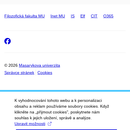
Filozofická fakulta MU
Inet MU
IS
Elf
CIT
O365
Facebook
© 2026
Masarykova univerzita
Správce stránek
Cookies
K vyhodnocování tohoto webu a k personalizaci
obsahu a reklam používáme soubory cookies. Když
klikněte na „přijmout cookies", poskytnete nám
souhlas k jejich uložení, správě a analýze.
Upravit možnosti