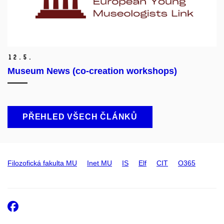
12.
5.
Museum News (co-creation workshops)
PŘEHLED VŠECH ČLÁNKŮ
Filozofická fakulta MU
Inet MU
IS
Elf
CIT
O365
Facebook