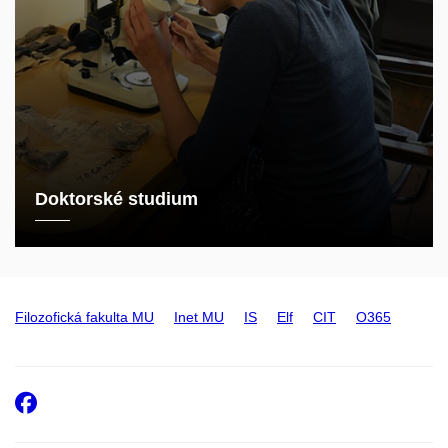
Doktorské studium
Filozofická fakulta MU
Inet MU
IS
Elf
CIT
O365
Facebook