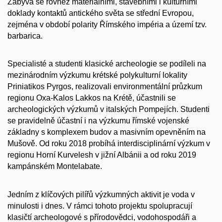
Zabývá se rovněž materiálními, stavebními i kulturními
doklady kontaktů antického světa se střední Evropou,
zejména v období polarity Římského impéria a území tzv.
barbarica.
Specialisté a studenti klasické archeologie se podíleli na
mezinárodním výzkumu krétské polykulturní lokality
Priniatikos Pyrgos, realizovali environmentální průzkum
regionu Oxa-Kalos Lakkos na Krétě, účastnili se
archeologických výzkumů v italských Pompejích. Studenti
se pravidelně účastní i na výzkumu římské vojenské
základny s komplexem budov a masivním opevněním na
Mušově. Od roku 2018 probíhá interdisciplinární výzkum v
regionu Horní Kurvelesh v jižní Albánii a od roku 2019
kampánském Montelabate.
Jedním z klíčových pilířů výzkumných aktivit je voda v
minulosti i dnes. V rámci tohoto projektu spolupracují
klasičtí archeologové s přírodovědci, vodohospodáři a