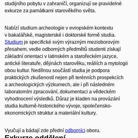
studijního pobytu v zahraničí, organizují se pravidelné
exkurze za památkami starověkého světa.
Nabízí studium archeologie v evropském kontextu
v bakalářské, magisterské i doktorské formě studia.
Studium
je specifické svým výrazným mezioborovým
přesahem, vedle odborných předmětů studenti získají
základní orientaci v latinském a starořeckém jazyce,
antické literatuře, dějinách starověku, reáliích a mytologii
obou kultur. Nedílnou součástí studia je podpora
praktických zkušeností nejen při terénních prospekcích
a archeologických výzkumech, ale i při následném
laboratorním zpracování, dokumentaci a vědeckém
vyhodnocení výsledků. Důraz je kladen na provázání
studia kulturně-historického vývoje, společensko-
ekonomických struktur a materiální kultury.
Vyučují a bádají zde přední
odborníci
oboru.
Exkurze oddělení