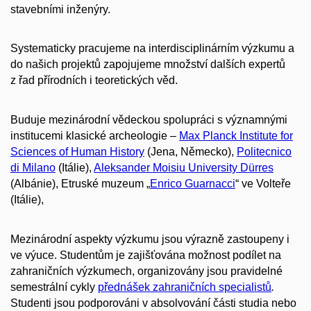
stavebními inženýry.
Systematicky pracujeme na interdisciplinárním výzkumu a
do našich projektů zapojujeme množství dalších expertů
z řad přírodních i teoretických věd.
Buduje mezinárodní vědeckou spolupráci s významnými
institucemi klasické archeologie –
Max Planck Institute for
Sciences of Human History
(Jena, Německo),
Politecnico
di Milano
(Itálie),
Aleksander Moisiu University Dürres
(Albánie), Etruské muzeum „
Enrico Guarnacci
“ ve Volteře
(Itálie),
Mezinárodní aspekty výzkumu jsou výrazně zastoupeny i
ve výuce. Studentům je zajišťována možnost podílet na
zahraničních výzkumech, organizovány jsou pravidelné
semestrální cykly
přednášek zahraničních specialistů
.
Studenti jsou podporováni v absolvování části studia nebo