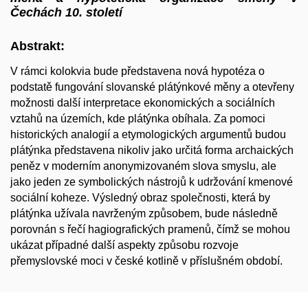
Čechách 10. století
Abstrakt:
V rámci kolokvia bude představena nová hypotéza o
podstatě fungování slovanské plátýnkové měny a otevřeny
možnosti další interpretace ekonomických a sociálních
vztahů na územích, kde plátýnka obíhala. Za pomoci
historických analogií a etymologických argumentů budou
plátýnka představena nikoliv jako určitá forma archaických
peněz v moderním anonymizovaném slova smyslu, ale
jako jeden ze symbolických nástrojů k udržování kmenové
sociální koheze. Výsledný obraz společnosti, která by
plátýnka užívala navrženým způsobem, bude následně
porovnán s řečí hagiografických pramenů, čímž se mohou
ukázat případné další aspekty způsobu rozvoje
přemyslovské moci v české kotlině v příslušném období.