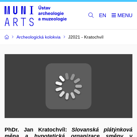
EN
Archeologická kolokvia
J2021 - Kratochvíl
PhDr. Jan Kratochvíl:
Slovanská plátýnková
měna a hypotetická organizace směny v