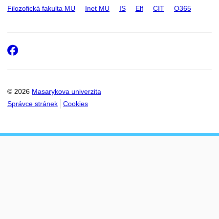
Filozofická fakulta MU
Inet MU
IS
Elf
CIT
O365
Facebook
© 2026
Masarykova univerzita
Správce stránek
Cookies