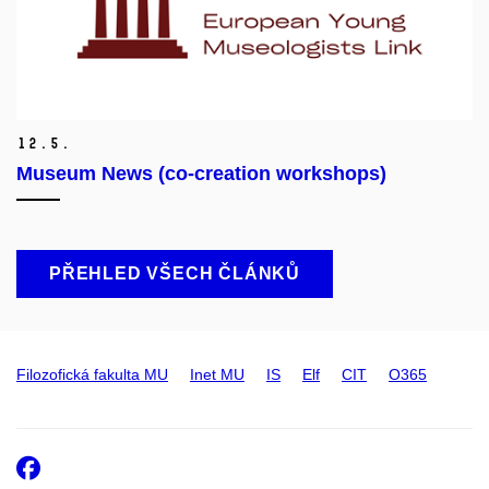
12.
5.
Museum News (co-creation workshops)
PŘEHLED VŠECH ČLÁNKŮ
Filozofická fakulta MU
Inet MU
IS
Elf
CIT
O365
Facebook