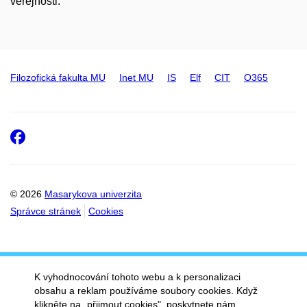
veřejnosti.
Filozofická fakulta MU
Inet MU
IS
Elf
CIT
O365
Facebook
© 2026
Masarykova univerzita
Správce stránek
Cookies
K vyhodnocování tohoto webu a k personalizaci
obsahu a reklam používáme soubory cookies. Když
klikněte na „přijmout cookies", poskytnete nám