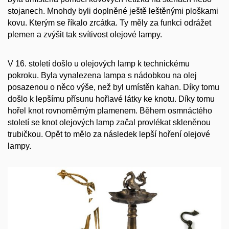
stojanech. Mnohdy byli doplněné ještě leštěnými ploškami
kovu. Kterým se říkalo zrcátka. Ty měly za funkci odrážet
plemen a zvýšit tak svítivost olejové lampy.
V 16. století došlo u olejových lamp k technickému
pokroku. Byla vynalezena lampa s nádobkou na olej
posazenou o něco výše, než byl umístěn kahan. Díky tomu
došlo k lepšímu přísunu hořlavé látky ke knotu. Díky tomu
hořel knot rovnoměrným plamenem. Během osmnáctého
století se knot olejových lamp začal provlékat skleněnou
trubičkou. Opět to mělo za následek lepší hoření olejové
lampy.