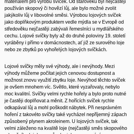
materiálem pro výrobu svíček. Od starověku byl nejčastěji
používán skopový či hovězí lůj, ale bylo možné zvolit
jakýkoliv lůj v libovolné směsi. Výrobou lojových svíček
jako doplňkovým produktem vedle mýdla se v Evropě od
středověku nejčastěji zabývali řemeslníci u mydlářského
cechu. Lojové svíčky byly až do druhé poloviny 19. století
vyráběny i přímo v domácnostech, ať již ze surového loje
nebo ze zbytků po vyhořelých lojových svíčkách.
Lojové svíčky měly své výhody, ale i nevýhody. Mezi
výhody můžeme počítat jejich cenovou dostupnost a
možnost znovu využití zbytku loje. Nevýhod těchto svíček
je ovšem mnohem víc. Světlo, které vyzařovaly, nebylo
moc kvalitní. Svíčky velmi rychle hořely a bylo proto nutné
je častěji doplňovat a měnit. Z hořících svíček rychle
odkapával lůj a mohl poškodit nábytek. Při nesprávném
hoření z takovéto svíčky také vycházel nepříjemný zápach
způsobený plynem akroleinem. U lojových svíček, tak
velmi záleženo na kvalitě loje (nejčastěji směs skopového