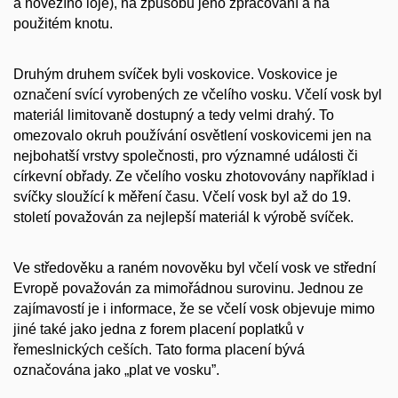
a hovězího loje), na způsobu jeho zpracování a na
použitém knotu.
Druhým druhem svíček byli voskovice. Voskovice je
označení svící vyrobených ze včelího vosku. Včelí vosk byl
materiál limitovaně dostupný a tedy velmi drahý. To
omezovalo okruh používání osvětlení voskovicemi jen na
nejbohatší vrstvy společnosti, pro významné události či
církevní obřady. Ze včelího vosku zhotovovány například i
svíčky sloužící k měření času. Včelí vosk byl až do 19.
století považován za nejlepší materiál k výrobě svíček.
Ve středověku a raném novověku byl včelí vosk ve střední
Evropě považován za mimořádnou surovinu. Jednou ze
zajímavostí je i informace, že se včelí vosk objevuje mimo
jiné také jako jedna z forem placení poplatků v
řemeslnických ceších. Tato forma placení bývá
označována jako „plat ve vosku”.