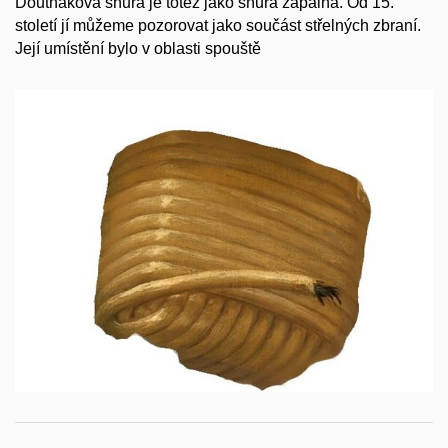
Doutnáková šňůra je totéž jako šňůra zápalná. Od 15.
století jí můžeme pozorovat jako součást střelných zbraní.
Její umístění bylo v oblasti spouště