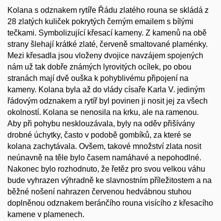
Kolana s odznakem rytíře Řádu zlatého rouna se skládá z
28 zlatých kuliček pokrytých černým emailem s bílými
tečkami. Symbolizující křesací kameny. Z kamenů na obě
strany šlehají krátké zlaté, červeně smaltované plaménky.
Mezi křesadla jsou vloženy dvojice navzájem spojených
nám už tak dobře známých lyrovitých ocílek, po obou
stranách mají dvě ouška k pohyblivému připojení na
kameny. Kolana byla až do vlády císaře Karla V. jediným
řádovým odznakem a rytíř byl povinen ji nosit jej za všech
okolností. Kolana se nenosila na krku, ale na ramenou.
Aby při pohybu nesklouzávala, byly na oděv přišívány
drobné úchytky, často v podobě gombíků, za které se
kolana zachytávala. Ovšem, takové množství zlata nosit
neúnavně na těle bylo časem namáhavé a nepohodlné.
Nakonec bylo rozhodnuto, že řetěz pro svou velkou váhu
bude vyhrazen výhradně ke slavnostním příležitostem a na
běžné nošení nahrazen červenou hedvábnou stuhou
doplněnou odznakem beránčího rouna visícího z křesacího
kamene v plamenech.