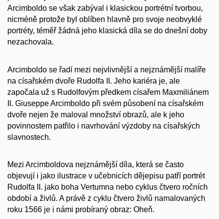
Arcimboldo se však zabýval i klasickou portrétní tvorbou,
nicméně protože byl oblíben hlavně pro svoje neobvyklé
portréty, téměř žádná jeho klasická díla se do dnešní doby
nezachovala.
Arcimboldo se řadí mezi nejvlivnější a nejznámější malíře
na císařském dvoře Rudolfa II. Jeho kariéra je, ale
započala už s Rudolfovým předkem císařem Maxmiliánem
II. Giuseppe Arcimboldo při svém působení na císařském
dvoře nejen že maloval množství obrazů, ale k jeho
povinnostem patřilo i navrhování výzdoby na císařských
slavnostech.
Mezi Arcimboldova nejznámější díla, která se často
objevují i jako ilustrace v učebnicích dějepisu patří portrét
Rudolfa II. jako boha Vertumna nebo cyklus čtvero ročních
období a živlů. A právě z cyklu čtvero živlů namalovaných
roku 1566 je i námi probíraný obraz: Oheň.