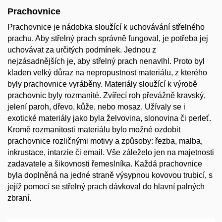
Prachovnice
Prachovnice je nádobka sloužící k uchovávání střelného
prachu. Aby střelný prach správně fungoval, je potřeba jej
uchovávat za určitých podmínek. Jednou z
nejzásadnějších je, aby střelný prach nenavlhl. Proto byl
kladen velký důraz na nepropustnost materiálu, z kterého
byly prachovnice vyráběny. Materiály sloužící k výrobě
prachovnic byly rozmanité. Zvířecí roh převážně kravský,
jelení paroh, dřevo, kůže, nebo mosaz. Užívaly se i
exotické materiály jako byla želvovina, slonovina či perleť.
Kromě rozmanitosti materiálu bylo možné ozdobit
prachovnice rozličnými motivy a způsoby: řezba, malba,
inkrustace, intarzie či email. Vše záleželo jen na majetnosti
zadavatele a šikovnosti řemeslníka. Každá prachovnice
byla doplněná na jedné straně výsypnou kovovou trubicí, s
jejíž pomocí se střelný prach dávkoval do hlavní palných
zbraní.