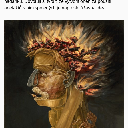
hádanku. Dovoluji si tvrdit, že vytvořit oheň za použití
artefaktů s ním spojených je naprosto úžasná idea.