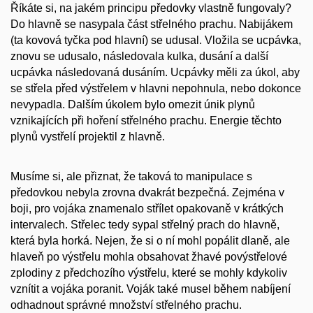
Říkáte si, na jakém principu předovky vlastně fungovaly?
Do hlavně se nasypala část střelného prachu. Nabijákem
(ta kovová tyčka pod hlavní) se udusal. Vložila se ucpávka,
znovu se udusalo, následovala kulka, dusání a další
ucpávka následovaná dusáním. Ucpávky měli za úkol, aby
se střela před výstřelem v hlavni nepohnula, nebo dokonce
nevypadla. Dalším úkolem bylo omezit únik plynů
vznikajících při hoření střelného prachu. Energie těchto
plynů vystřelí projektil z hlavně.
Musíme si, ale přiznat, že taková to manipulace s
předovkou nebyla zrovna dvakrát bezpečná. Zejména v
boji, pro vojáka znamenalo střílet opakovaně v krátkých
intervalech. Střelec tedy sypal střelný prach do hlavně,
která byla horká. Nejen, že si o ní mohl popálit dlaně, ale
hlaveň po výstřelu mohla obsahovat žhavé povýstřelové
zplodiny z předchozího výstřelu, které se mohly kdykoliv
vznítit a vojáka poranit. Voják také musel během nabíjení
odhadnout správné množství střelného prachu.