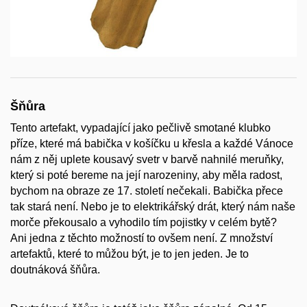
Šňůra
Tento artefakt, vypadající jako pečlivě smotané klubko
příze, které má babička v košíčku u křesla a každé Vánoce
nám z něj uplete kousavý svetr v barvě nahnilé meruňky,
který si poté bereme na její narozeniny, aby měla radost,
bychom na obraze ze 17. století nečekali. Babička přece
tak stará není. Nebo je to elektrikářský drát, který nám naše
morče překousalo a vyhodilo tím pojistky v celém bytě?
Ani jedna z těchto možností to ovšem není. Z množství
artefaktů, které to můžou být, je to jen jeden. Je to
doutnáková šňůra.