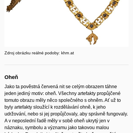
Zdroj obrázku reálné podoby: khm.at
Oheň
Jako ta pověstná červená nit se celým obrazem táhne
jeden jediný motiv: oheň. Všechny artefakty propůjčené
tomuto obrazu měly něco společného s ohněm. Ať už to
byly artefakty sloužící k rozdělávání ohně, k jeho
udržování, nebo si jej propůjčovaly, aby správně fungovaly.
A v neposlední řadě měly v sobě oheň ukrytý jen v
náznaku, symbolu a významu jako takovou malou