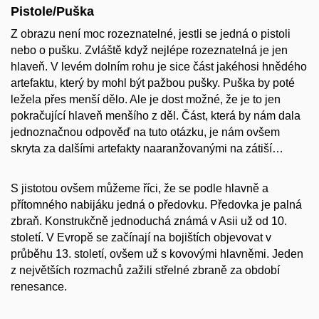
Pistole/Puška
Z obrazu není moc rozeznatelné, jestli se jedná o pistoli
nebo o pušku. Zvláště když nejlépe rozeznatelná je jen
hlaveň. V levém dolním rohu je sice část jakéhosi hnědého
artefaktu, který by mohl být pažbou pušky. Puška by poté
ležela přes menší dělo. Ale je dost možné, že je to jen
pokračující hlaveň menšího z děl. Část, která by nám dala
jednoznačnou odpověď na tuto otázku, je nám ovšem
skryta za dalšími artefakty naaranžovanými na zátiší…
S jistotou ovšem můžeme říci, že se podle hlavně a
přítomného nabijáku jedná o předovku. Předovka je palná
zbraň. Konstrukčně jednoduchá známá v Asii už od 10.
století. V Evropě se začínají na bojištích objevovat v
průběhu 13. století, ovšem už s kovovými hlavněmi. Jeden
z největších rozmachů zažili střelné zbraně za období
renesance.