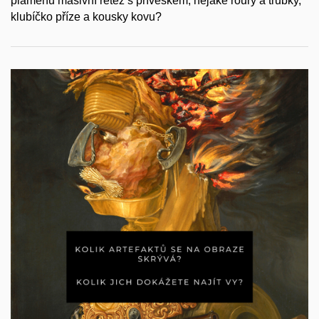
plamenů masivní řetěz s přívěskem, nějaké roury a trubky,
klubíčko příze a kousky kovu?