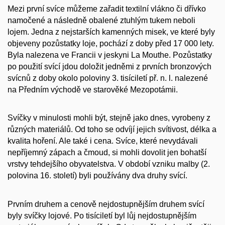
Mezi první svíce můžeme zařadit textilní vlákno či dřívko
namočené a následně obalené ztuhlým tukem neboli
lojem. Jedna z nejstarších kamenných misek, ve které byly
objeveny pozůstatky loje, pochází z doby před 17 000 lety.
Byla nalezena ve Francii v jeskyni La Mouthe. Pozůstatky
po použití svící jdou doložit jedněmi z prvních bronzových
svícnů z doby okolo poloviny 3. tisíciletí př. n. l. nalezené
na Předním východě ve starověké Mezopotámii.
Svíčky v minulosti mohli být, stejně jako dnes, vyrobeny z
různých materiálů. Od toho se odvíjí jejich svítivost, délka a
kvalita hoření. Ale také i cena. Svíce, které nevydávali
nepříjemný zápach a čmoud, si mohli dovolit jen bohatší
vrstvy tehdejšího obyvatelstva. V období vzniku malby (2.
polovina 16. století) byli používány dva druhy svící.
Prvním druhem a cenově nejdostupnějším druhem svící
byly svíčky lojové. Po tisíciletí byl lůj nejdostupnějším