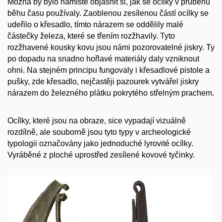
Možná by bylo namístě objasnit si, jak se ocílky v průběhu
běhu času používaly. Zaoblenou zesílenou částí ocílky se
udeřilo o křesadlo, tímto nárazem se oddělily malé
částečky železa, které se třením rozžhavily. Tyto
rozžhavené kousky kovu jsou námi pozorovatelné jiskry. Ty
po dopadu na snadno hořlavé materiály daly vzniknout
ohni. Na stejném principu fungovaly i křesadlové pistole a
pušky, zde křesadlo, nejčastěji pazourek vytvářel jiskry
nárazem do železného plátku pokrytého střelným prachem.
Ocílky, které jsou na obraze, sice vypadají vizuálně
rozdílně, ale souborně jsou tyto typy v archeologické
typologii označovány jako jednoduché lyrovité ocílky.
Vyráběné z ploché uprostřed zesílené kovové tyčinky.