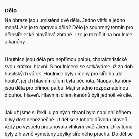
Dělo
Na obraze jsou umístěná dvě děla. Jedno větší a jedno
menší. Ale je to opravdu dělo? Dělo je souhrnný termín pro
dělostřelecké hlavňové zbraně. Lze je rozdělit na houfnice
a kanóny.
Houfnice jsou děla pro nepřímou palbu, charakteristické
svou krátkou hlavní. S houfnicemi se setkáváme už za dob
husitských válek. Houfnice byly určeny pro střelbu „do
houfu“, jejich hlavním cílem byla pěchota. Naopak kanóny
jsou děla pro přímou palbu. Mají snadno rozpoznatelnou
dlouhou hlaveň. Hlavním cílem kanónů byli jednotlivé cíle.
Jak už jsme si řekli, u palných zbraní bylo nabíjení během
bitvy dost nebezpečné. U děl se z tohoto důvodu hlaveň
vždy po výstřelu protahovala vlhkým vytěrákem. Díky tomu
byly z hlavně vymeteny zbytky střelného prachu. Do děl se