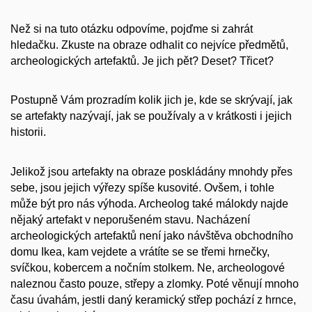
Než si na tuto otázku odpovíme, pojďme si zahrát
hledačku. Zkuste na obraze odhalit co nejvíce předmětů,
archeologických artefaktů. Je jich pět? Deset? Třicet?
Postupně Vám prozradím kolik jich je, kde se skrývají, jak
se artefakty nazývají, jak se používaly a v krátkosti i jejich
historii.
Jelikož jsou artefakty na obraze poskládány mnohdy přes
sebe, jsou jejich výřezy spíše kusovité. Ovšem, i tohle
může být pro nás výhoda. Archeolog také málokdy najde
nějaký artefakt v neporušeném stavu. Nacházení
archeologických artefaktů není jako návštěva obchodního
domu Ikea, kam vejdete a vrátíte se se třemi hrnečky,
svíčkou, kobercem a nočním stolkem. Ne, archeologové
naleznou často pouze, střepy a zlomky. Poté věnují mnoho
času úvahám, jestli daný keramický střep pochází z hrnce,