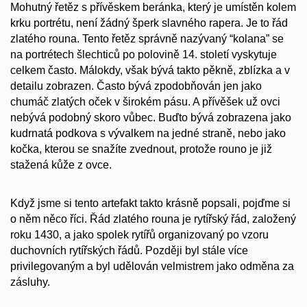
Mohutný řetěz s přívěskem beránka, který je umístěn kolem
krku portrétu, není žádný šperk slavného rapera. Je to řád
zlatého rouna. Tento řetěz správně nazývaný “kolana” se
na portrétech šlechticů po polovině 14. století vyskytuje
celkem často. Málokdy, však bývá takto pěkně, zblízka a v
detailu zobrazen. Často bývá zpodobňován jen jako
chumáč zlatých oček v širokém pásu. A přívěšek už ovci
nebývá podobný skoro vůbec. Buďto bývá zobrazena jako
kudrnatá podkova s vývalkem na jedné straně, nebo jako
kočka, kterou se snažíte zvednout, protože rouno je již
stažená kůže z ovce.
Když jsme si tento artefakt takto krásně popsali, pojďme si
o něm něco říci. Řád zlatého rouna je rytířský řád, založený
roku 1430, a jako spolek rytířů organizovaný po vzoru
duchovních rytířských řádů. Později byl stále více
privilegovaným a byl udělován velmistrem jako odměna za
zásluhy.